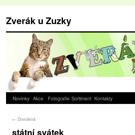
Zverák u Zuzky
Novinky
Akce
Fotografie
Sortiment
Kontakty
←
Dovolená
státní svátek