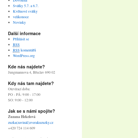
Dovolená
Svátky 5.7. a 6.7.
Květnové svátky
velikonoce
Novinky
Další informace
Přihlásit se
RSS
RSS
komentářů
WordPress.org
Kde nás najdete?
Jungmannova 4, Břeclav 690 02
Kdy nás tam najdete?
Otevírací doba:
PO - PÁ: 9:00 - 17:00
SO: 9:00 - 12:00
Jak se s námi spojíte?
Zuzana Hekelová
zuzka(zavináč)zverakuzuzky.cz
+420 724 114 609