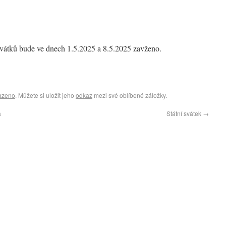
svátků bude ve dnech 1.5.2025 a 8.5.2025 zavženo.
azeno
. Můžete si uložit jeho
odkaz
mezi své oblíbené záložky.
a
Státní svátek
→