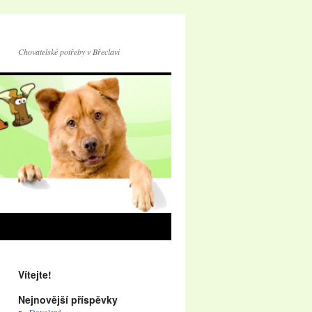
Chovatelské potřeby v Břeclavi
Vítejte!
Nejnovější příspěvky