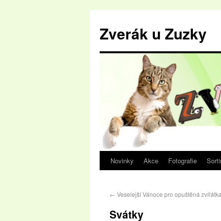
Zverák u Zuzky
Novinky
Akce
Fotografie
Sort
←
Veselejší Vánoce pro opuštěná zvířátk
Svátky