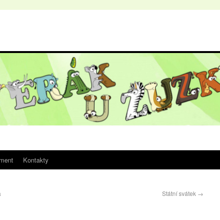
iment
Kontakty
a
Státní svátek
→