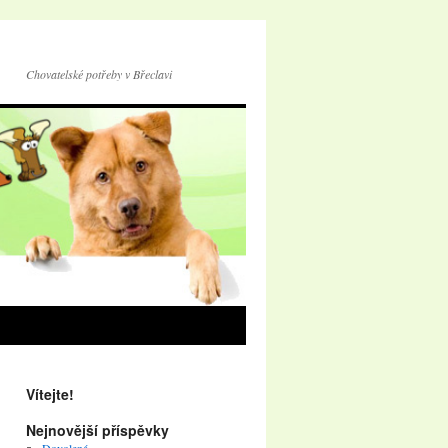
Chovatelské potřeby v Břeclavi
Vítejte!
Nejnovější příspěvky