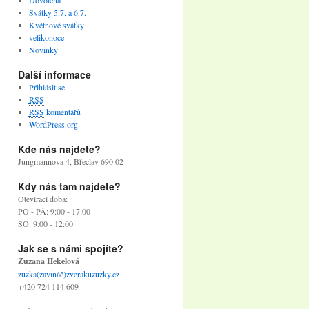
Dovolená
Svátky 5.7. a 6.7.
Květnové svátky
velikonoce
Novinky
Další informace
Přihlásit se
RSS
RSS
komentářů
WordPress.org
Kde nás najdete?
Jungmannova 4, Břeclav 690 02
Kdy nás tam najdete?
Otevírací doba:
PO - PÁ: 9:00 - 17:00
SO: 9:00 - 12:00
Jak se s námi spojíte?
Zuzana Hekelová
zuzka(zavináč)zverakuzuzky.cz
+420 724 114 609