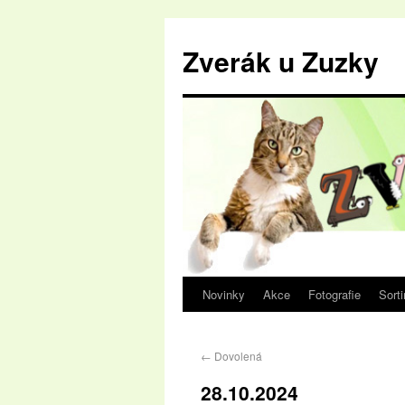
Zverák u Zuzky
Novinky
Akce
Fotografie
Sort
←
Dovolená
28.10.2024