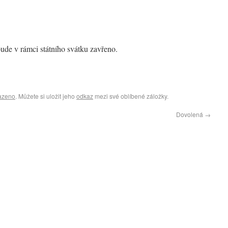
de v rámci státního svátku zavřeno.
azeno
. Můžete si uložit jeho
odkaz
mezi své oblíbené záložky.
Dovolená
→