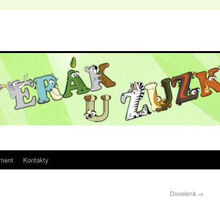
iment
Kontakty
Dovolená
→