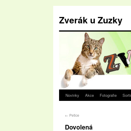
Zverák u Zuzky
Novinky
Akce
Fotografie
Sort
←
Petice
Dovolená