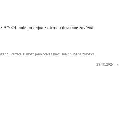
28.9.2024 bude prodejna z důvodu dovolené zavřená.
azeno
. Můžete si uložit jeho
odkaz
mezi své oblíbené záložky.
28.10.2024
→