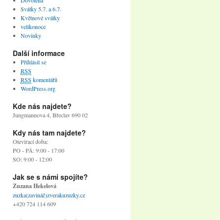
Dovolená
Svátky 5.7. a 6.7.
Květnové svátky
velikonoce
Novinky
Další informace
Přihlásit se
RSS
RSS
komentářů
WordPress.org
Kde nás najdete?
Jungmannova 4, Břeclav 690 02
Kdy nás tam najdete?
Otevírací doba:
PO - PÁ: 9:00 - 17:00
SO: 9:00 - 12:00
Jak se s námi spojíte?
Zuzana Hekelová
zuzka(zavináč)zverakuzuzky.cz
+420 724 114 609