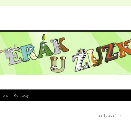
iment
Kontakty
28.10.2024
→