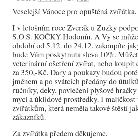
Veselejší Vánoce pro opuštěná zvířátka.
I v letošním roce Zverák u Zuzky pod
S.O.S. KOČKY Hodonín. A Vy se můžet
období od 5.12. do 24.12. zakoupíte jak
bude Vám poskytnuta sleva 10%. Můžete
veterinární ošetření zvířat, nebo koupit 
za 350,-Kč. Dary a poukazy budou pot
jménem a po svátcích předány do útulků
ručníky, deky, povlečení plyšové hračky 
mycí a úklidové prostředky. I maličkost
zvířátkům, která neměla takové štěstí ja
zákazníků.
Za zvířátka předem děkujeme.