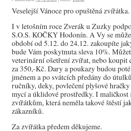
Veselejší Vánoce pro opuštěná zvířátka.
I v letošním roce Zverák u Zuzky pod
S.O.S. KOČKY Hodonín. A Vy se můžet
období od 5.12. do 24.12. zakoupíte jak
bude Vám poskytnuta sleva 10%. Můžete
veterinární ošetření zvířat, nebo koupit 
za 350,-Kč. Dary a poukazy budou pot
jménem a po svátcích předány do útulků
ručníky, deky, povlečení plyšové hračky 
mycí a úklidové prostředky. I maličkost
zvířátkům, která neměla takové štěstí ja
zákazníků.
Za zvířátka předem děkujeme.